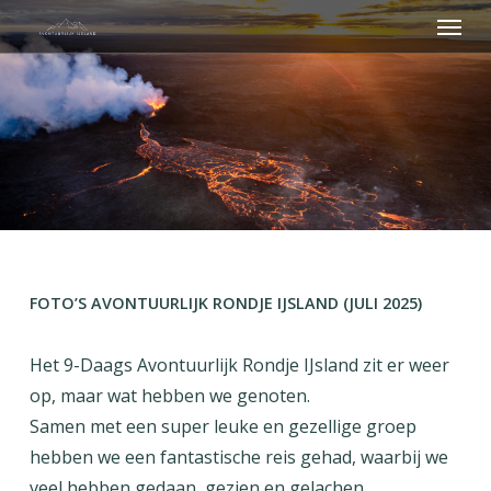
Menu
Skip
to
main
content
FOTO’S AVONTUURLIJK RONDJE IJSLAND (JULI 2025)
Het 9-Daags Avontuurlijk Rondje IJsland zit er weer
op, maar wat hebben we genoten.
Samen met een super leuke en gezellige groep
hebben we een fantastische reis gehad, waarbij we
veel hebben gedaan, gezien en gelachen.