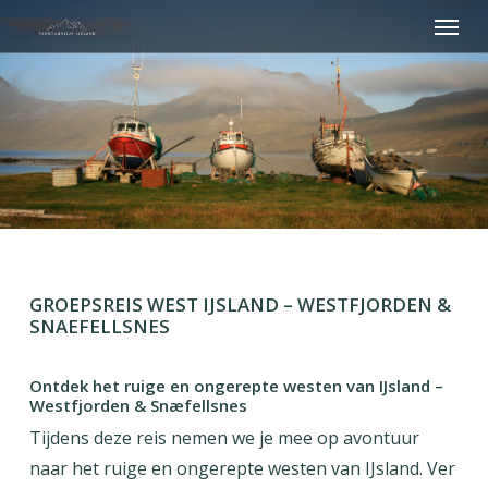
Menu
Skip
to
main
content
GROEPSREIS WEST IJSLAND – WESTFJORDEN &
SNAEFELLSNES
Ontdek het ruige en ongerepte westen van IJsland –
Westfjorden & Snæfellsnes
Tijdens deze reis nemen we je mee op avontuur
naar het ruige en ongerepte westen van IJsland. Ver