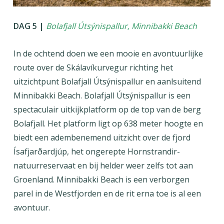
DAG 5 |
Bolafjall Útsýnispallur, Minnibakki Beach
In de ochtend doen we een mooie en avontuurlijke
route over de Skálavíkurvegur richting het
uitzichtpunt Bolafjall Útsýnispallur en aanlsuitend
Minnibakki Beach. Bolafjall Útsýnispallur is een
spectaculair uitkijkplatform op de top van de berg
Bolafjall. Het platform ligt op 638 meter hoogte en
biedt een adembenemend uitzicht over de fjord
Ísafjarðardjúp, het ongerepte Hornstrandir-
natuurreservaat en bij helder weer zelfs tot aan
Groenland. Minnibakki Beach is een verborgen
parel in de Westfjorden en de rit erna toe is al een
avontuur.