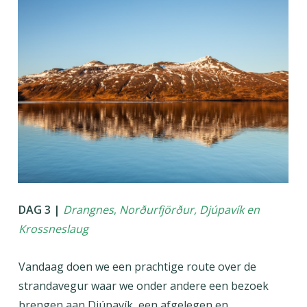
DAG 3 |
Drangnes
,
Norðurfjörður
, Djúpavík en
Krossneslaug
Vandaag doen we een prachtige route over de
strandavegur waar we onder andere een bezoek
brengen aan Djúpavík, een afgelegen en