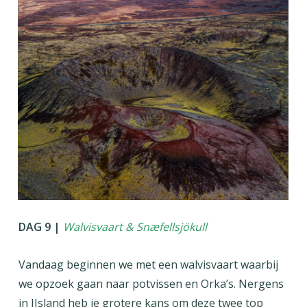
DAG 9 |
Walvisvaart & Snæfellsjökull
Vandaag beginnen we met een walvisvaart waarbij
we opzoek gaan naar potvissen en Orka’s. Nergens
in IJsland heb je grotere kans om deze twee top