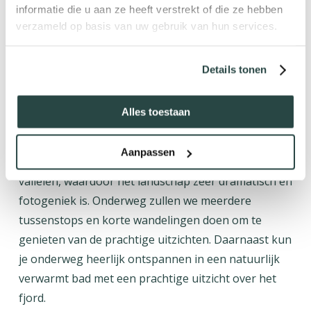
Vandaag maken we een prachtige route langs de
informatie die u aan ze heeft verstrekt of die ze hebben
zuidkant van de Ísafjarðardjúp. Dit is een van de
verzameld op basis van uw gebruik van hun services.
grootste en breedste fjorden in het noordwesten
van IJsland en strekt zich uit over tientallen
Details tonen
kilometers . Daarnaast heeft de Ísafjarðardjúp
meerdere kleinere zijfjorden, zoals Reykjafjörður,
Alles toestaan
Veiðileysufjörður, en Skötufjörður.
Aanpassen
Het fjord is omringd door hoge bergen en diepe
valleien, waardoor het landschap zeer dramatisch en
fotogeniek is. Onderweg zullen we meerdere
tussenstops en korte wandelingen doen om te
genieten van de prachtige uitzichten. Daarnaast kun
je onderweg heerlijk ontspannen in een natuurlijk
verwarmt bad met een prachtige uitzicht over het
fjord.